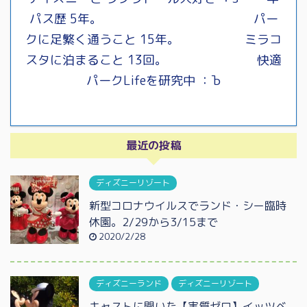
パス歴 5年。 パー
クに足繁く通うこと 15年。 ミラコ
スタに泊まること 13回。 快適
パークLifeを研究中 ：Ъ
最近の投稿
ディズニーリゾート
新型コロナウイルスでランド・シー臨時
休園。2/29から3/15まで
2020/2/28
ディズニーランド
ディズニーリゾート
キャストに聞いた【実質ゼロ】イッツベ