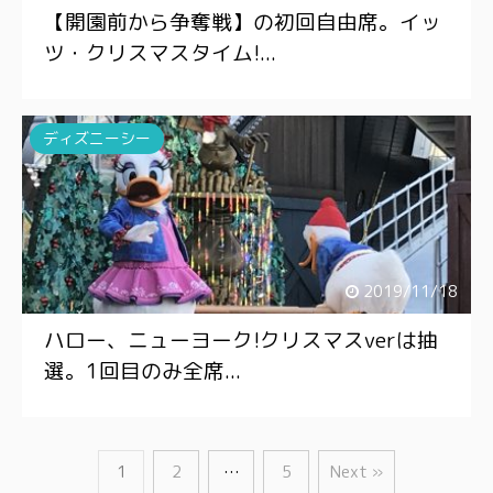
【開園前から争奪戦】の初回自由席。イッ
ツ・クリスマスタイム!...
ディズニーシー
2019/11/18
ハロー、ニューヨーク!クリスマスverは抽
選。1回目のみ全席...
1
2
…
5
Next »