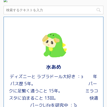
水あめ
ディズニーと ラブラドール大好き ：з 年
パス歴 5年。 パー
クに足繁く通うこと 15年。 ミラコ
スタに泊まること 13回。 快適
パークLifeを研究中 ：Ъ