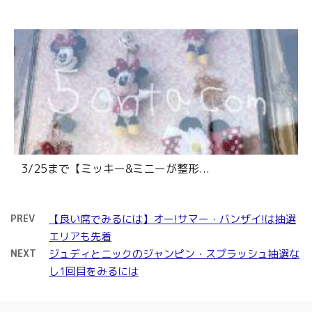
3/25まで【ミッキー&ミニーが整形...
PREV
【良い席でみるには】オー!サマー・バンザイ!は抽選
エリアも先着
NEXT
ジュディとニックのジャンピン・スプラッシュ抽選な
し1回目をみるには